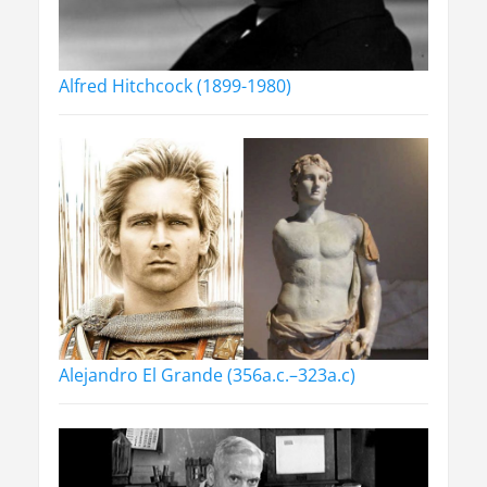
Alfred Hitchcock (1899-1980)
Alejandro El Grande (356a.c.–323a.c)