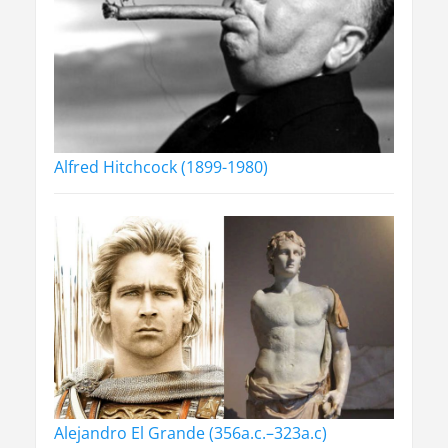
Alfred Hitchcock (1899-1980)
Alejandro El Grande (356a.c.–323a.c)