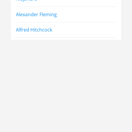
Alexander Fleming
Alfred Hitchcock
Alfred Rosenberg
Arthur Friedenreich
Arthur Miller
Biografías
historia