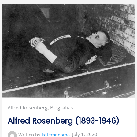
Posted
Alfred Rosenberg
,
Biografías
in:
Alfred Rosenberg (1893-1946)
July 1, 2020
Written by
koteraneoma