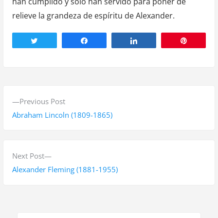
han cumplido y sólo han servido para poner de
relieve la grandeza de espíritu de Alexander.
Tweet
Share
Share
Pin
P
P
Previous Post
o
r
Abraham Lincoln (1809-1865)
s
e
v
t
i
N
Next Post
n
o
e
Alexander Fleming (1881-1955)
a
u
x
s
t
v
p
p