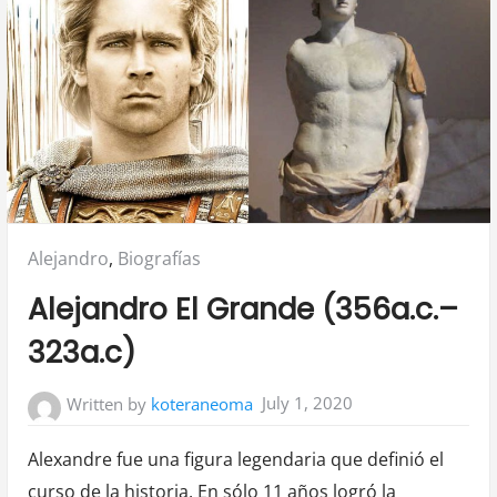
Posted
Alejandro
,
Biografías
in:
Alejandro El Grande (356a.c.–
323a.c)
July 1, 2020
Written by
koteraneoma
Alexandre fue una figura legendaria que definió el
curso de la historia. En sólo 11 años logró la