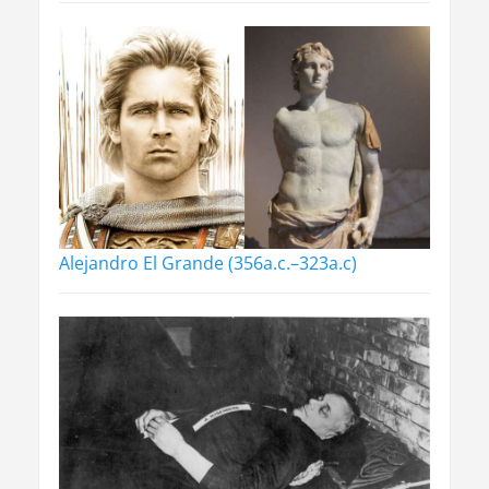
Alejandro El Grande (356a.c.–323a.c)